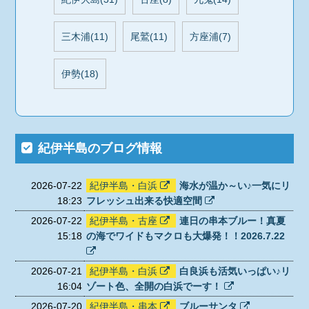
三木浦(11)
尾鷲(11)
方座浦(7)
伊勢(18)
紀伊半島のブログ情報
2026-07-22
紀伊半島・白浜
海水が温か～い♪一気にリ
18:23
フレッシュ出来る快適空間
2026-07-22
紀伊半島・古座
連日の串本ブルー！真夏
15:18
の海でワイドもマクロも大爆発！！2026.7.22
2026-07-21
紀伊半島・白浜
白良浜も活気いっぱい♪リ
16:04
ゾート色、全開の白浜でーす！
2026-07-20
紀伊半島・串本
ブルーサンタ