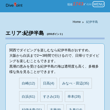
紀伊半島 ダイビングのポイント情
1743
MENU
現在
ﾎﾟｲﾝﾄ!
Home
紀伊半島
エリア:紀伊半島
(255ポイント)
関西でダイビングを楽しむなら紀伊半島がおすすめ。
大阪から白浜まで2〜3時間で行けるので、日帰りでダイビ
ングを楽しむこともできます。
黒潮の恵みを受ける紀伊半島の海は透明度も高く、多種多
様な魚を見ることができます。
白崎(12)
日高(4)
みなべ・田辺(35)
白浜(61)
すさみ(15)
串本(28)
紀伊大島(31)
古座(8)
九鬼(14)