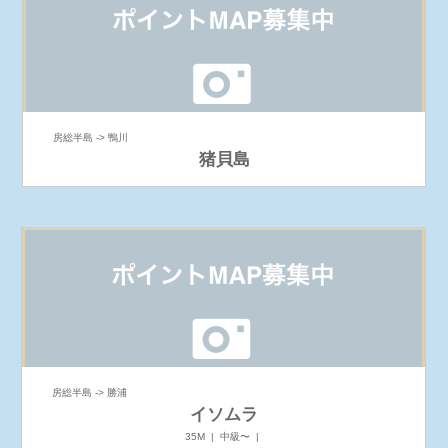
房総半島 -> 鴨川
猪貝島
房総半島 -> 勝浦
イソムラ
35M | 中級〜 |