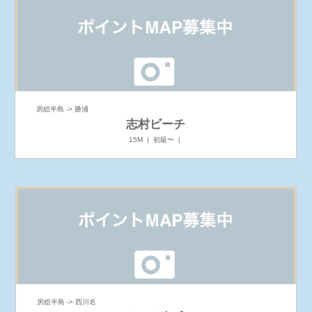
房総半島 -> 勝浦
志村ビーチ
15M | 初級〜 |
房総半島 -> 西川名