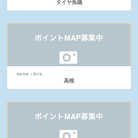
タイヤ魚礁
房総半島 -> 西川名
高根