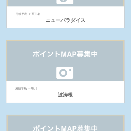
房総半島 -> 西川名
ニューパラダイス
房総半島 -> 鴨川
波涛根