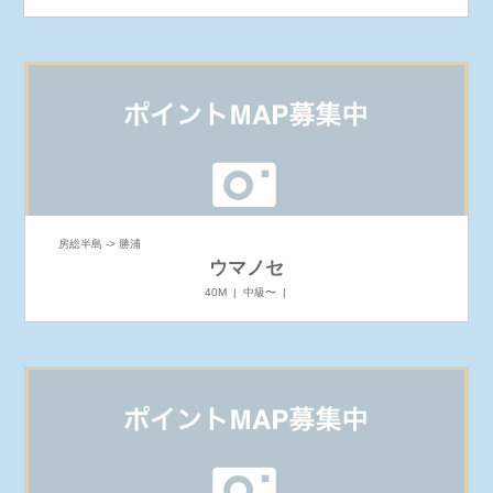
房総半島 -> 勝浦
ウマノセ
40M | 中級〜 |