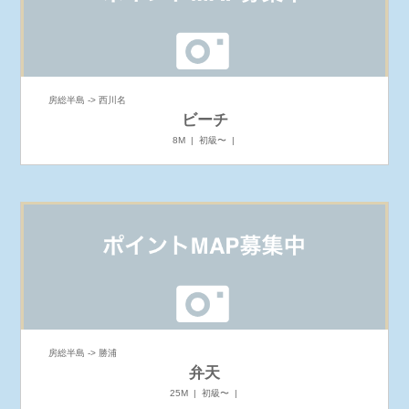
房総半島 -> 西川名
ビーチ
8M | 初級〜 |
房総半島 -> 勝浦
弁天
25M | 初級〜 |