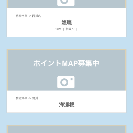
房総半島 -> 西川名
漁礁
10M | 初級〜 |
房総半島 -> 鴨川
海瀬根