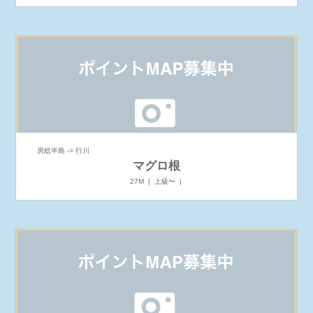
房総半島 -> 行川
マグロ根
27M | 上級〜 |