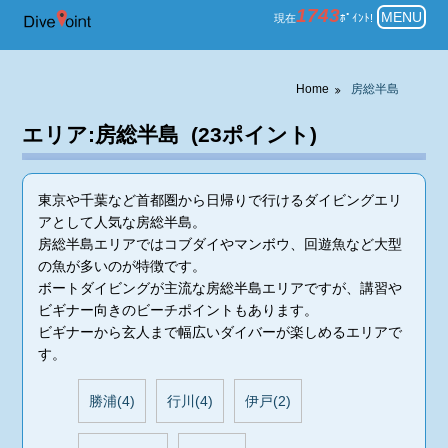
房総半島 一覧表示 ダイビングの
1743
MENU
現在
ﾎﾟｲﾝﾄ!
Home
房総半島
エリア:房総半島 (23ポイント)
東京や千葉など首都圏から日帰りで行けるダイビングエリ
アとして人気な房総半島。
房総半島エリアではコブダイやマンボウ、回遊魚など大型
の魚が多いのが特徴です。
ボートダイビングが主流な房総半島エリアですが、講習や
ビギナー向きのビーチポイントもあります。
ビギナーから玄人まで幅広いダイバーが楽しめるエリアで
す。
勝浦(4)
行川(4)
伊戸(2)