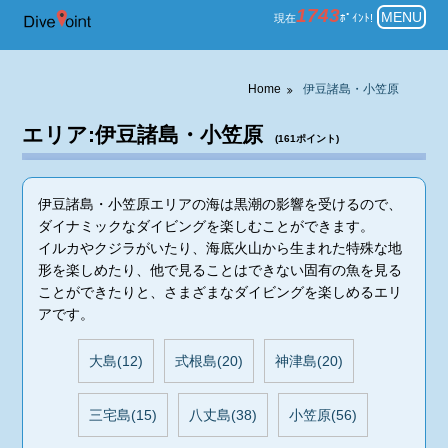
伊豆諸島・小笠原 ダイビングのポ
1743
MENU
現在
ﾎﾟｲﾝﾄ!
Home
伊豆諸島・小笠原
エリア:伊豆諸島・小笠原
(161ポイント)
伊豆諸島・小笠原エリアの海は黒潮の影響を受けるので、
ダイナミックなダイビングを楽しむことができます。
イルカやクジラがいたり、海底火山から生まれた特殊な地
形を楽しめたり、他で見ることはできない固有の魚を見る
ことができたりと、さまざまなダイビングを楽しめるエリ
アです。
大島(12)
式根島(20)
神津島(20)
三宅島(15)
八丈島(38)
小笠原(56)