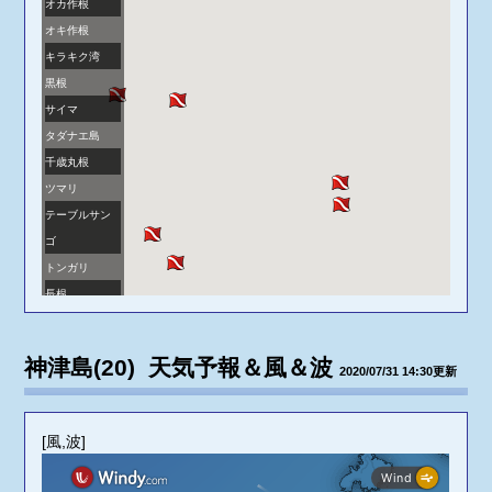
オカ作根
オキ作根
キラキク湾
黒根
サイマ
タダナエ島
千歳丸根
ツマリ
テーブルサン
ゴ
トンガリ
長根
長浜作根
名組湾
神津島(20) 天気予報＆風＆波
2020/07/31 14:30更新
ヒラダシホー
ル
ブーブー穴
[風,波]
三浦湾
南浜工山