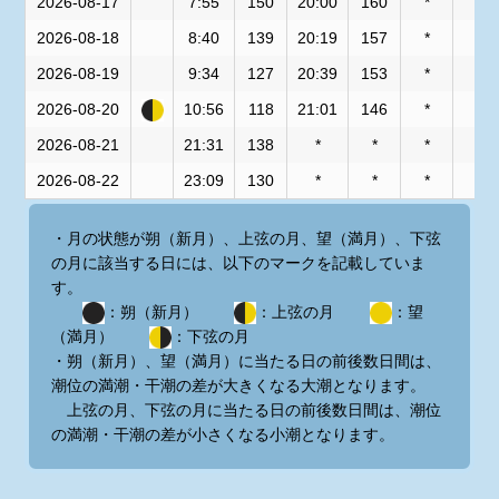
2026-08-17
7:55
150
20:00
160
*
*
2026-08-18
8:40
139
20:19
157
*
*
2026-08-19
9:34
127
20:39
153
*
*
2026-08-20
10:56
118
21:01
146
*
*
2026-08-21
21:31
138
*
*
*
*
2026-08-22
23:09
130
*
*
*
*
・月の状態が朔（新月）、上弦の月、望（満月）、下弦
の月に該当する日には、以下のマークを記載していま
す。
：朔（新月）
：上弦の月
：望
（満月）
：下弦の月
・朔（新月）、望（満月）に当たる日の前後数日間は、
潮位の満潮・干潮の差が大きくなる大潮となります。
上弦の月、下弦の月に当たる日の前後数日間は、潮位
の満潮・干潮の差が小さくなる小潮となります。