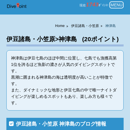
伊豆諸島・小笠原 神津島 ダイビ
1743
MENU
現在
ﾎﾟｲﾝﾄ!
Home
伊豆諸島・小笠原
神津島
伊豆諸島・小笠原>神津島 (20ポイント)
神津島は伊豆七島のほぼ中間に位置し、七島でも漁獲高第
1位を誇るほど魚影の濃さが人気のダイビングスポットで
す。
黒潮に囲まれる神津島の海は透明度が高いことが特徴で
す。
また、ダイナミックな地形と伊豆七島の中で唯一ナイトダ
イビングが楽しめるスポットもあり、楽しみ方も様々で
す。
伊豆諸島・小笠原 神津島のブログ情報