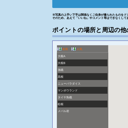
※写真の上手い下手は関係なくご自身が撮られたものをド
そのため、あえて「いいね」やコメント等はできなくして
ポイントの場所と周辺の他
名前
人気
大根A
大根B
漁礁
高根
ニューパラダイス
マンボウランド
タイヤ魚礁
松根
メバル岩