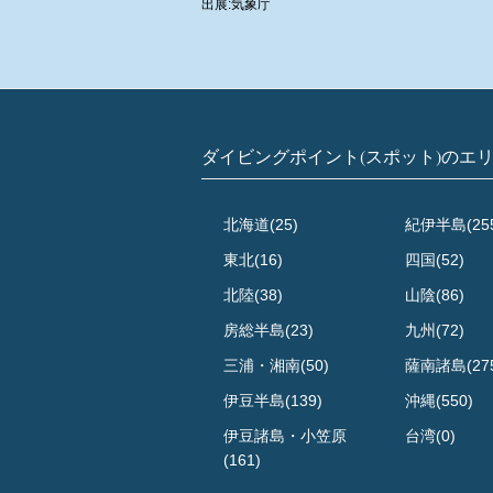
出展:気象庁
ダイビングポイント(スポット)のエ
北海道(25)
紀伊半島(25
東北(16)
四国(52)
北陸(38)
山陰(86)
房総半島(23)
九州(72)
三浦・湘南(50)
薩南諸島(27
伊豆半島(139)
沖縄(550)
伊豆諸島・小笠原
台湾(0)
(161)