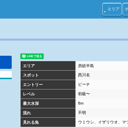
ダイビング ビーチ ダイビングのポイント情報
エリア
エリア
房総半島
西川名
スポット
ビーチ
エントリー
初級〜
レベル
8m
最大水深
不明
流れ
ウミウシ、イザリウオ、マ
見れる魚