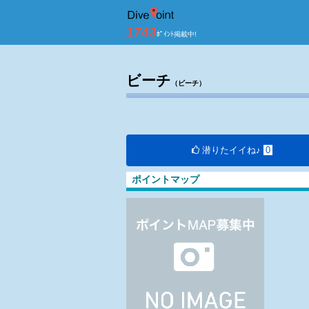
房総半島 西川名 
1743
ﾎﾟｲﾝﾄ掲載中!
ビーチ
（ビーチ）
潜りたイイね♪
0
ポイントマップ