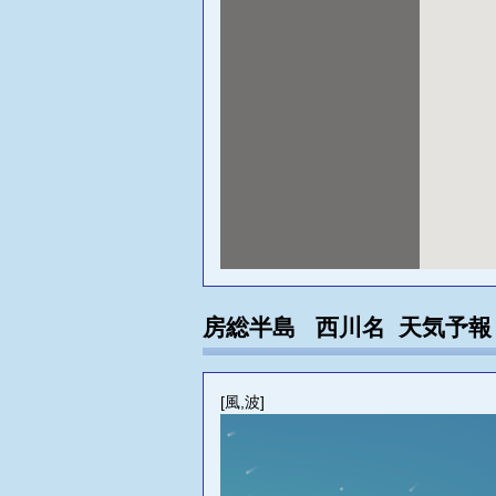
房総半島 西川名 天気予
[風,波]