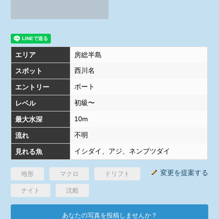
エリア
房総半島
西川名
スポット
ボート
エントリー
初級〜
レベル
10m
最大水深
不明
流れ
イシダイ、アジ、ネンブツダイ
見れる魚
変更を提案する
地形
マクロ
ドリフト
ナイト
沈船
あなたの写真を投稿しませんか？