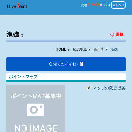
房総半島 西川名 ダイビング 漁礁
1743
MENU
現在
ﾎﾟｲﾝﾄ!
漁礁
通報
（）
HOME
房総半島
西川名
漁礁
潜りたイイね♪
0
ポイントマップ
マップの変更提案