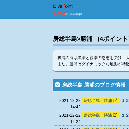
房総半島 勝浦 ダ
1743
ﾎﾟｲﾝﾄ掲載中!
房総半島>勝浦 (4ポイント
勝浦の海は黒潮と親潮の恩恵を受け、
また、勝浦はダイナミックな地形が特
房総半島 勝浦のブログ情報
2021-12-23
房総半島・勝浦
１
14:42
2021-12-22
房総半島・勝浦
１
14:24