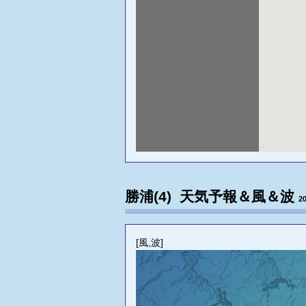
勝浦(4) 天気予報＆風＆波
2
[風,波]