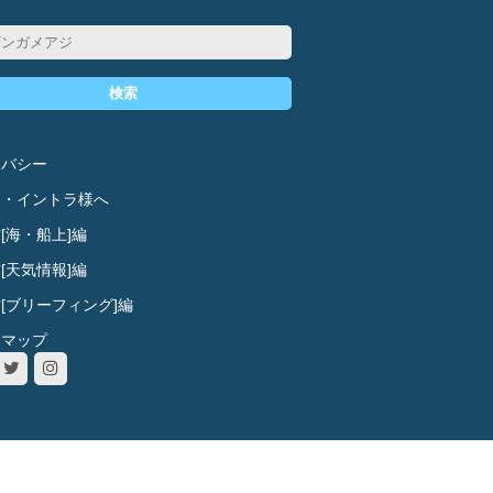
検索
イバシー
ド・イントラ様へ
[海・船上]編
[天気情報]編
[ブリーフィング]編
トマップ