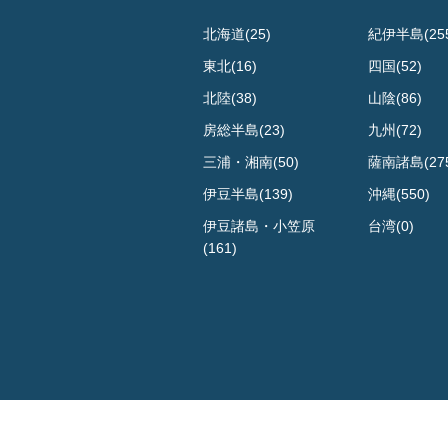
北海道(25)
紀伊半島(25
東北(16)
四国(52)
北陸(38)
山陰(86)
房総半島(23)
九州(72)
三浦・湘南(50)
薩南諸島(27
伊豆半島(139)
沖縄(550)
伊豆諸島・小笠原
台湾(0)
(161)