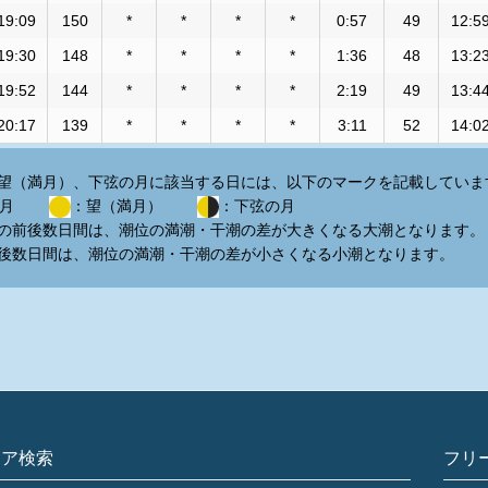
19:09
150
*
*
*
*
0:57
49
12:5
19:30
148
*
*
*
*
1:36
48
13:2
19:52
144
*
*
*
*
2:19
49
13:4
20:17
139
*
*
*
*
3:11
52
14:0
望（満月）、下弦の月に該当する日には、以下のマークを記載していま
弦の月
：望（満月）
：下弦の月
の前後数日間は、潮位の満潮・干潮の差が大きくなる大潮となります。
後数日間は、潮位の満潮・干潮の差が小さくなる小潮となります。
リア検索
フリ