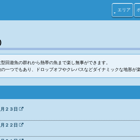
イビングのポイント情報
エリア
)
大型回遊魚の群れから熱帯の魚まで楽し無事ができます。
徴の一つでもあり、ドロップオフやクレバスなどダイナミックな地形が
２月２３日
２月２２日