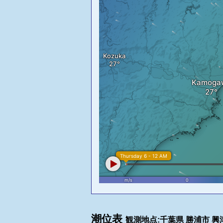
潮位表
観測地点:千葉県 勝浦市 興