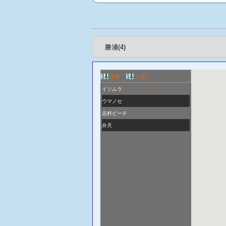
名前
人気
イソムラ
ウマノセ
志村ビーチ
弁天