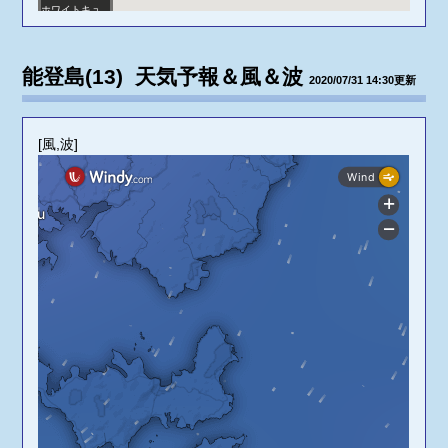
ホワイトキュ
ーブ
マッシー(東向
能登島(13) 天気予報＆風＆波
2020/07/31 14:30更新
き)
[風,波]