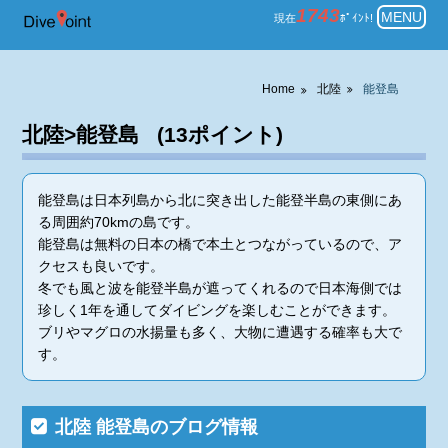
北陸 能登島 ダイビングのポイン
1743
MENU
現在
ﾎﾟｲﾝﾄ!
Home
北陸
能登島
北陸>能登島 (13ポイント)
能登島は日本列島から北に突き出した能登半島の東側にあ
る周囲約70kmの島です。
能登島は無料の日本の橋で本土とつながっているので、ア
クセスも良いです。
冬でも風と波を能登半島が遮ってくれるので日本海側では
珍しく1年を通してダイビングを楽しむことができます。
ブリやマグロの水揚量も多く、大物に遭遇する確率も大で
す。
北陸 能登島のブログ情報