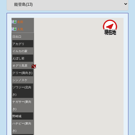
名前
人気
日出口
アカグリ
イルカの家
えぼし岩
オグリ高原
クリー(南向き)
シンノスケ
ソワジー(北向
き)
ナガサー(東向
き)
野崎城
ハチビー(東向
き)