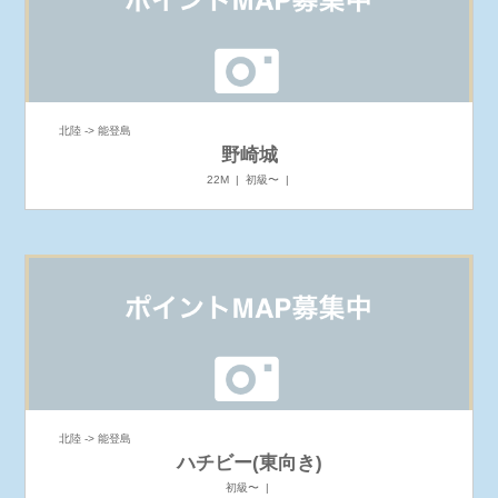
北陸 -> 能登島
野崎城
22M | 初級〜 |
北陸 -> 能登島
ハチビー(東向き)
初級〜 |