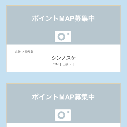
北陸 -> 能登島
シンノスケ
35M | 上級〜 |