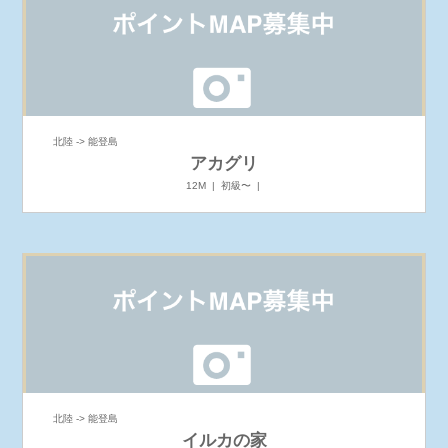
北陸 -> 能登島
アカグリ
12M | 初級〜 |
北陸 -> 能登島
イルカの家