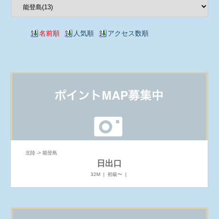
名前順
人気順
アクセス数順
北陸 -> 能登島
日出口
32M | 初級〜 |