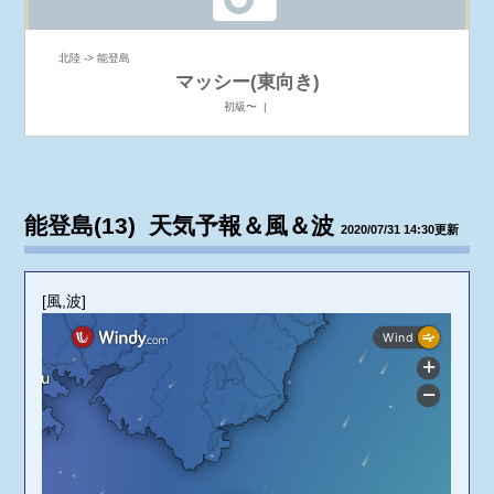
北陸 -> 能登島
マッシー(東向き)
初級〜 |
能登島(13) 天気予報＆風＆波
2020/07/31 14:30更新
[風,波]