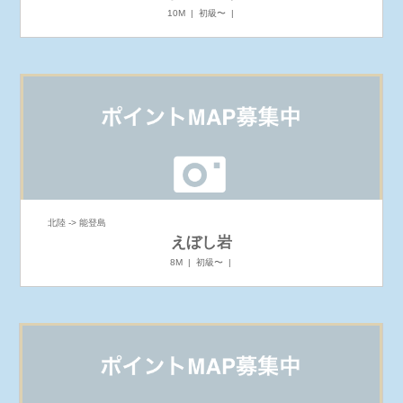
10M | 初級〜 |
北陸 -> 能登島
えぼし岩
8M | 初級〜 |