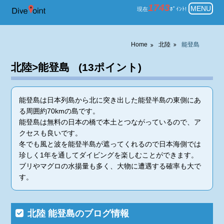
北陸 能登島 一覧表示 ダイビング
1743
MENU
現在
ﾎﾟｲﾝﾄ!
Home
北陸
能登島
北陸>能登島 (13ポイント)
能登島は日本列島から北に突き出した能登半島の東側にあ
る周囲約70kmの島です。
能登島は無料の日本の橋で本土とつながっているので、ア
クセスも良いです。
冬でも風と波を能登半島が遮ってくれるので日本海側では
珍しく1年を通してダイビングを楽しむことができます。
ブリやマグロの水揚量も多く、大物に遭遇する確率も大で
す。
北陸 能登島のブログ情報