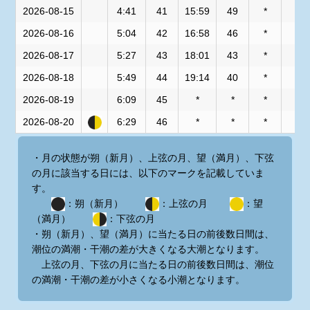
2026-08-15
4:41
41
15:59
49
*
*
2026-08-16
5:04
42
16:58
46
*
*
2026-08-17
5:27
43
18:01
43
*
*
2026-08-18
5:49
44
19:14
40
*
*
2026-08-19
6:09
45
*
*
*
*
2026-08-20
6:29
46
*
*
*
*
・月の状態が朔（新月）、上弦の月、望（満月）、下弦
の月に該当する日には、以下のマークを記載していま
す。
：朔（新月）
：上弦の月
：望
（満月）
：下弦の月
・朔（新月）、望（満月）に当たる日の前後数日間は、
潮位の満潮・干潮の差が大きくなる大潮となります。
上弦の月、下弦の月に当たる日の前後数日間は、潮位
の満潮・干潮の差が小さくなる小潮となります。