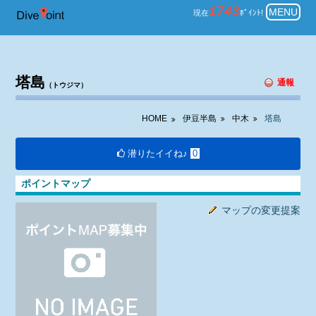
伊豆半島 中木 ダイビング 塔島 
1743
MENU
現在
ﾎﾟｲﾝﾄ!
塔島
通報
（トウジマ）
HOME
伊豆半島
中木
塔島
潜りたイイね♪
0
ポイントマップ
マップの変更提案