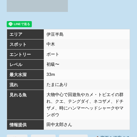
エリア
伊豆半島
中木
スポット
ボート
エントリー
初級〜
レベル
33m
最大水深
たまにあり
流れ
大物中心で回遊魚やカメ・トビエイの群
見れる魚
れ、クエ、テングダイ、ネコザメ、ドチ
ザメ、時にハンマーヘッドシャークやマ
ンボウ
田中太郎さん
情報提供