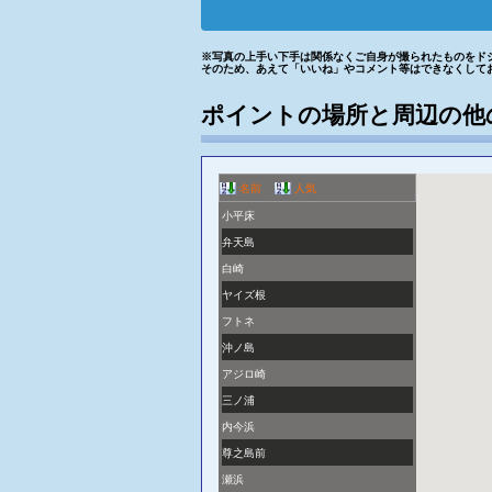
※写真の上手い下手は関係なくご自身が撮られたものをド
そのため、あえて「いいね」やコメント等はできなくして
ポイントの場所と周辺の他
名前
人気
小平床
弁天島
白崎
ヤイズ根
フトネ
沖ノ島
アジロ崎
三ノ浦
内今浜
尊之島前
瀬浜