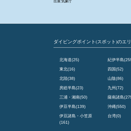
出展:気象庁
ダイビングポイント(スポット)のエ
北海道(25)
紀伊半島(25
東北(16)
四国(52)
北陸(38)
山陰(86)
房総半島(23)
九州(72)
三浦・湘南(50)
薩南諸島(27
伊豆半島(139)
沖縄(550)
伊豆諸島・小笠原
台湾(0)
(161)