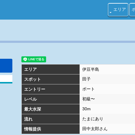
イビング ハエアワセ ダイビングのポイント
エリア
エリア
伊豆半島
田子
スポット
ボート
エントリー
初級〜
レベル
30m
最大水深
たまにあり
流れ
田中太郎さん
情報提供