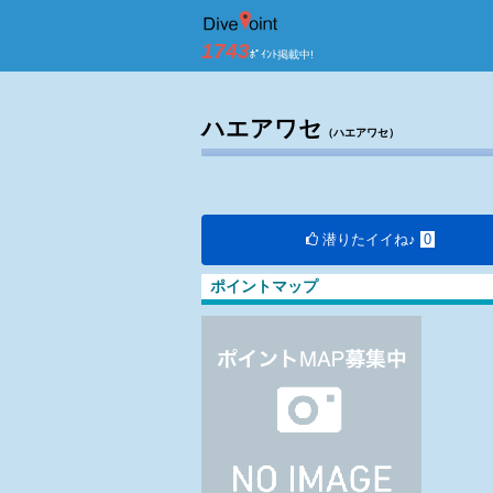
伊豆半島 田子 ダ
1743
ﾎﾟｲﾝﾄ掲載中!
ハエアワセ
（ハエアワセ）
潜りたイイね♪
0
ポイントマップ