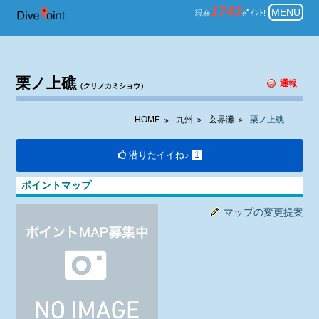
九州 玄界灘 ダイビング 栗ノ上礁
1743
MENU
現在
ﾎﾟｲﾝﾄ!
栗ノ上礁
通報
（クリノカミショウ）
HOME
九州
玄界灘
栗ノ上礁
潜りたイイね♪
1
ポイントマップ
マップの変更提案