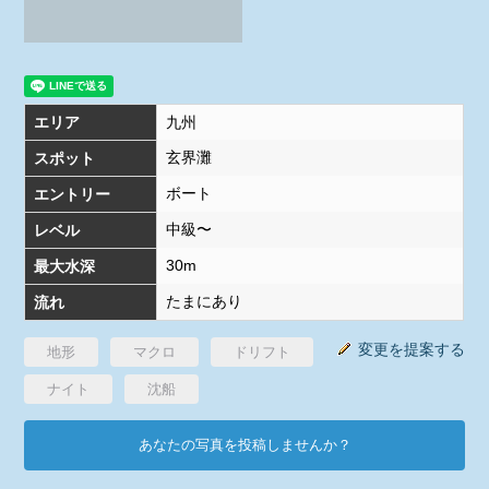
エリア
九州
玄界灘
スポット
ボート
エントリー
中級〜
レベル
30m
最大水深
たまにあり
流れ
変更を提案する
地形
マクロ
ドリフト
ナイト
沈船
あなたの写真を投稿しませんか？