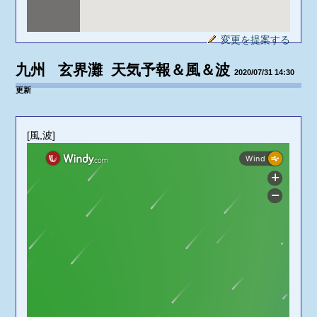
変更を提案する
九州 玄界灘 天気予報＆風＆波
2020/07/31 14:30
更新
[風,波]