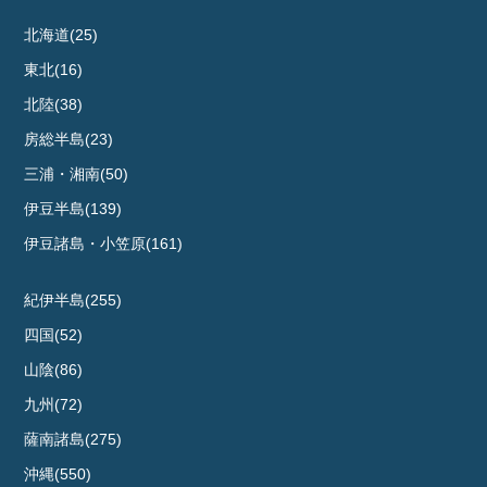
北海道(25)
東北(16)
北陸(38)
房総半島(23)
三浦・湘南(50)
伊豆半島(139)
伊豆諸島・小笠原(161)
紀伊半島(255)
四国(52)
山陰(86)
九州(72)
薩南諸島(275)
沖縄(550)