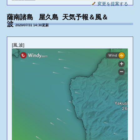
変更を提案する
ゼロ戦
タンク下
薩南諸島 屋久島 天気予報＆風＆
波
平内
2020/07/31 14:30更新
吉田
四ツ瀬
[風,波]
灯台下
瀬切
春田
草瀬・ヨスケ
アカジョ根
城ヶ鼻
後境
花園
岩屋泊・浅瀬
横瀬