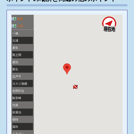
名前
人気
一湊
元浦
麦生
尾之間
湯泊
栗生
志戸子
ヨスジ漁礁
永田灯台
観音崎
河原
岩屋泊
寝待
湯向
ドラゴン