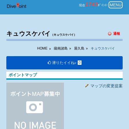
薩南諸島 屋久島 ダイビング キ
1743
MENU
現在
ﾎﾟｲﾝﾄ!
キュウスケバイ
通報
（キュウスケバイ）
HOME
薩南諸島
屋久島
キュウスケバイ
潜りたイイね♪
0
ポイントマップ
マップの変更提案