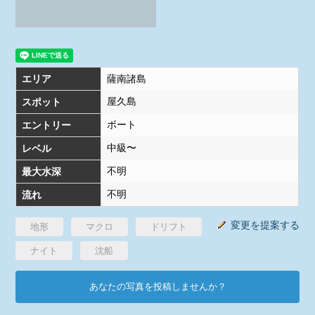
エリア
薩南諸島
屋久島
スポット
ボート
エントリー
中級〜
レベル
不明
最大水深
不明
流れ
変更を提案する
地形
マクロ
ドリフト
ナイト
沈船
あなたの写真を投稿しませんか？