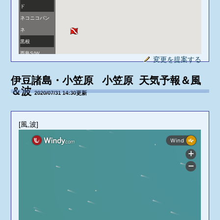
ド
ネコニコバン
ネ
黒根
西島S/W
変更を提案する
タコ岩
ムロ浅根
伊豆諸島・小笠原 小笠原 天気予報＆風
＆波
人丸アウトサ
2020/07/31 14:30更新
イド
宮之浜
[風,波]
釣り浜
長崎
赤岩
クラゾウ根
海洋センター
前
南浮磯
沖二子
二子岩