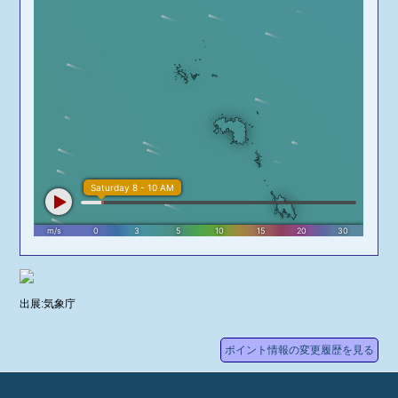
北一つ岩
マンゾウ穴
マルベイ
鯨崎
南バラバラ
ドブ磯
万作
万作の鼻
三の岩
サメ穴
平根
サワラ根
ボータ根
マグロ穴（媒
出展:気象庁
島）
はなれ根
ポイント情報の変更履歴を見る
マグロ穴(嫁島)
ジャックポイ