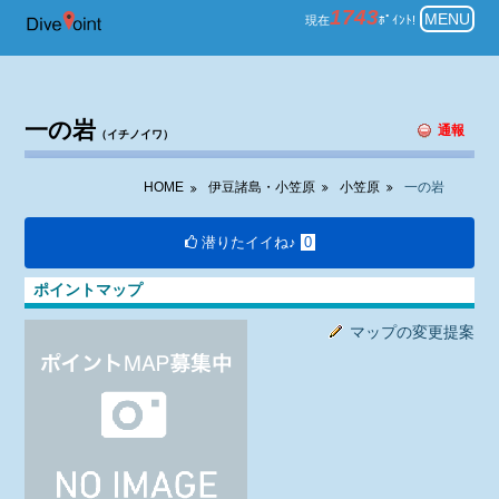
伊豆諸島・小笠原 小笠原 ダイビ
1743
MENU
現在
ﾎﾟｲﾝﾄ!
一の岩
通報
（イチノイワ）
HOME
伊豆諸島・小笠原
小笠原
一の岩
潜りたイイね♪
0
ポイントマップ
マップの変更提案