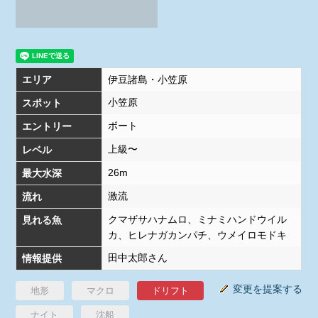
エリア
伊豆諸島・小笠原
小笠原
スポット
ボート
エントリー
上級〜
レベル
26m
最大水深
激流
流れ
クマザサハナムロ、ミナミハンドウイル
見れる魚
カ、ヒレナガカンパチ、ウメイロモドキ
田中太郎さん
情報提供
変更を提案する
地形
マクロ
ドリフト
ナイト
沈船