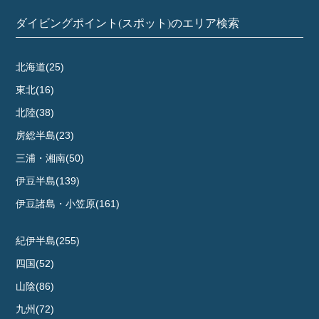
ント
ダイビングポイント(スポット)のエリア検索
後島
バラ沈
横倒し
北海道(25)
日吉丸
東北(16)
エビ丸
青灯台
北陸(38)
洲崎
房総半島(23)
イエロー
三浦・湘南(50)
赤ブイ
HAZAMA（閂
伊豆半島(139)
ロック）
伊豆諸島・小笠原(161)
スターライト
パレード
紀伊半島(255)
鹿浜
四本岩
四国(52)
ミズタマ
山陰(86)
蓬莱根沈船
九州(72)