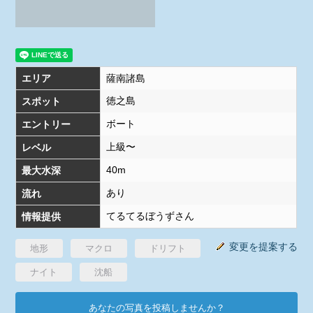
エリア
薩南諸島
徳之島
スポット
ボート
エントリー
上級〜
レベル
40m
最大水深
あり
流れ
てるてるぼうずさん
情報提供
変更を提案する
地形
マクロ
ドリフト
ナイト
沈船
あなたの写真を投稿しませんか？