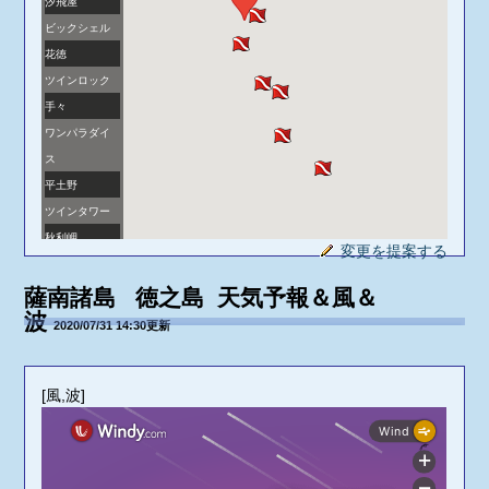
汐飛屋
ビックシェル
花徳
ツインロック
手々
ワンパラダイ
ス
平土野
ツインタワー
秋利岬
変更を提案する
小原
前泊
薩南諸島 徳之島 天気予報＆風＆
波
鹿浦
2020/07/31 14:30更新
面縄
金見ビーチ
[風,波]
ブルーホール
沖
沖離れ
ヨナマ