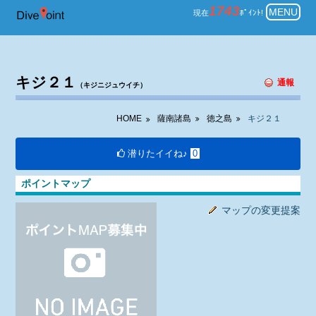
薩南諸島 徳之島 ダイビング キジ
1743
MENU
現在
ﾎﾟｲﾝﾄ!
キジ２１
通報
（キジニジュウイチ）
HOME
薩南諸島
徳之島
キジ２１
潜りたイイね♪
0
ポイントマップ
マップの変更提案