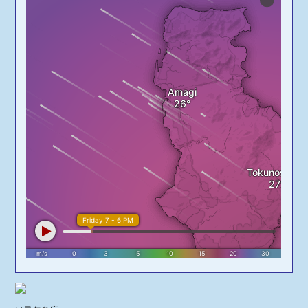
ノーリ瀬
千間カスミの
瀬
秋利神
ヤマト根
鹿浦沖
オクナ第二リ
ーフ
亀津沖
井之川
母間沖
畦三本
ロックアイラ
ンド
アヤビキ根
神様サンゴ
金間沖
山ミニドロッ
プ