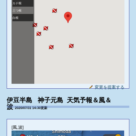
カド根
三つ根
白根
変更を提案する
伊豆半島 神子元島 天気予報＆風＆
波
2020/07/31 14:30更新
[風,波]