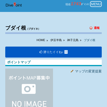
伊豆半島 神子元島 ダイビング ブ
1743
MENU
現在
ﾎﾟｲﾝﾄ!
ブダイ根
通報
（ブダイネ）
HOME
伊豆半島
神子元島
ブダイ根
潜りたイイね♪
0
ポイントマップ
マップの変更提案