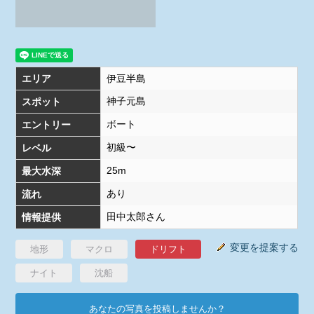
エリア
伊豆半島
神子元島
スポット
ボート
エントリー
初級〜
レベル
25m
最大水深
あり
流れ
田中太郎さん
情報提供
変更を提案する
地形
マクロ
ドリフト
ナイト
沈船
あなたの写真を投稿しませんか？