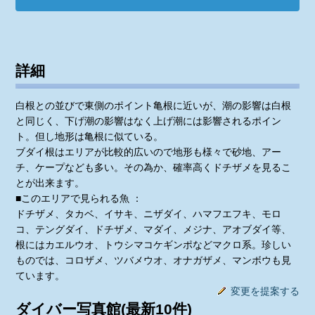
詳細
白根との並びで東側のポイント亀根に近いが、潮の影響は白根
と同じく、下げ潮の影響はなく上げ潮には影響されるポイン
ト。但し地形は亀根に似ている。
ブダイ根はエリアが比較的広いので地形も様々で砂地、アー
チ、ケープなども多い。その為か、確率高くドチザメを見るこ
とが出来ます。
■このエリアで見られる魚 ：
ドチザメ、タカベ、イサキ、ニザダイ、ハマフエフキ、モロ
コ、テングダイ、ドチザメ、マダイ、メジナ、アオブダイ等、
根にはカエルウオ、トウシマコケギンポなどマクロ系。珍しい
ものでは、コロザメ、ツバメウオ、オナガザメ、マンボウも見
ています。
変更を提案する
ダイバー写真館(最新10件)