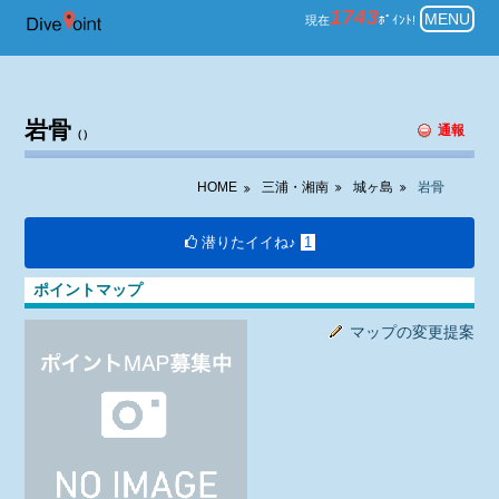
三浦・湘南 城ヶ島 ダイビング 岩
1743
MENU
現在
ﾎﾟｲﾝﾄ!
岩骨
通報
（）
HOME
三浦・湘南
城ヶ島
岩骨
潜りたイイね♪
1
ポイントマップ
マップの変更提案