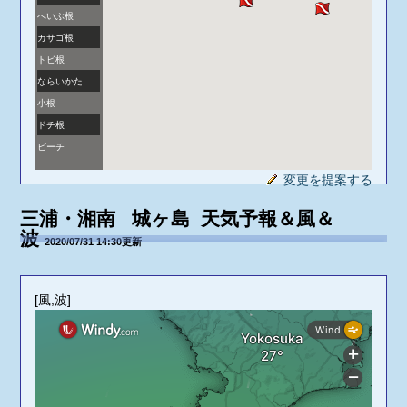
へいぶ根
カサゴ根
トビ根
ならいかた
小根
ドチ根
ビーチ
変更を提案する
三浦・湘南 城ヶ島 天気予報＆風＆
波
2020/07/31 14:30更新
[風,波]