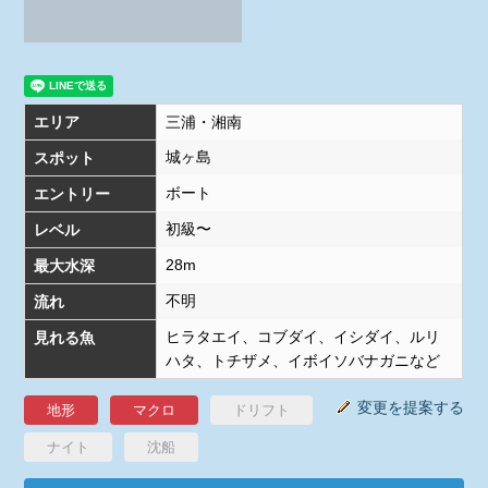
エリア
三浦・湘南
城ヶ島
スポット
ボート
エントリー
初級〜
レベル
28m
最大水深
不明
流れ
ヒラタエイ、コブダイ、イシダイ、ルリ
見れる魚
ハタ、トチザメ、イボイソバナガニなど
変更を提案する
地形
マクロ
ドリフト
ナイト
沈船