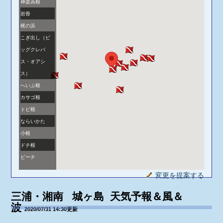
神楽高根
岩骨
梶の浜
こぎ出し（ビ
ッグクレバ
ス・オアシ
ス）
へいぶ根
カサゴ根
トビ根
ならいかた
小根
ドチ根
ビーチ
変更を提案する
三浦・湘南 城ヶ島 天気予報＆風＆
波
2020/07/31 14:30更新