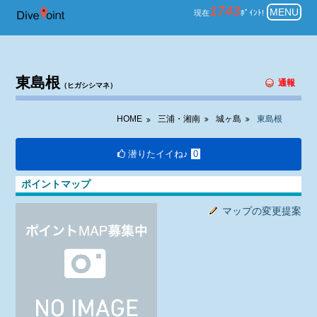
三浦・湘南 城ヶ島 ダイビング 東
1743
MENU
現在
ﾎﾟｲﾝﾄ!
東島根
通報
（ヒガシシマネ）
HOME
三浦・湘南
城ヶ島
東島根
潜りたイイね♪
0
ポイントマップ
マップの変更提案