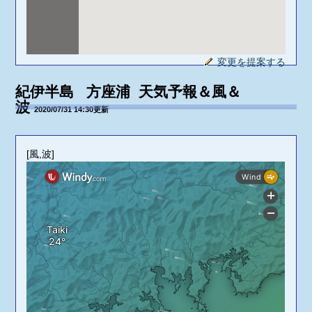
変更を提案する
紀伊半島 方座浦 天気予報＆風＆
波
2020/07/31 14:30更新
[風,波]