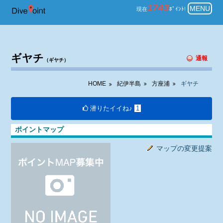
紀伊半島 方座浦 ダイビング ギヤ
1743
MENU
現在
ﾎﾟｲﾝﾄ!
ギヤチ
通報
（ギヤチ）
HOME
紀伊半島
方座浦
ギヤチ
潜りたイイね♪
1
ポイントマップ
マップの変更提案