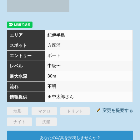
エリア
紀伊半島
方座浦
スポット
ボート
エントリー
中級〜
レベル
30m
最大水深
不明
流れ
田中太郎さん
情報提供
変更を提案する
地形
マクロ
ドリフト
ナイト
沈船
あなたの写真を投稿しませんか？