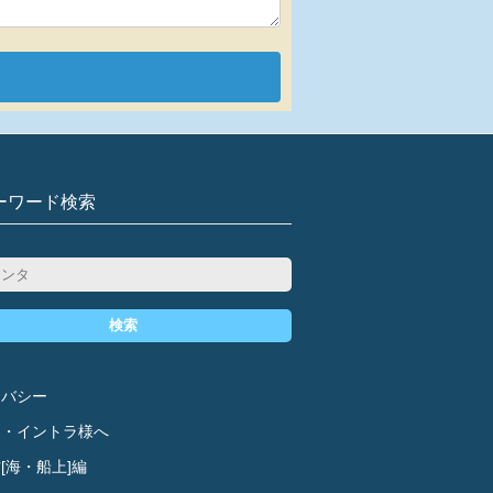
ーワード検索
検索
イバシー
ド・イントラ様へ
[海・船上]編