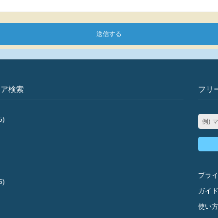
送信する
リア検索
フリ
5)
プラ
5)
ガイ
使い方