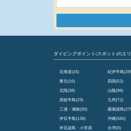
ダイビングポイント(スポット)のエ
北海道(25)
紀伊半島(25
東北(16)
四国(52)
北陸(38)
山陰(86)
房総半島(23)
九州(72)
三浦・湘南(50)
薩南諸島(27
伊豆半島(139)
沖縄(550)
伊豆諸島・小笠原
台湾(0)