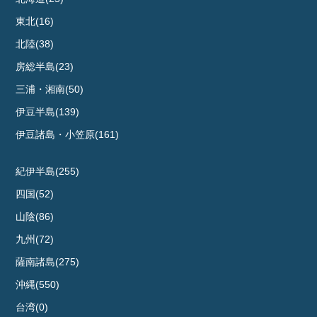
東北(16)
北陸(38)
房総半島(23)
三浦・湘南(50)
伊豆半島(139)
伊豆諸島・小笠原(161)
紀伊半島(255)
四国(52)
山陰(86)
九州(72)
薩南諸島(275)
沖縄(550)
台湾(0)