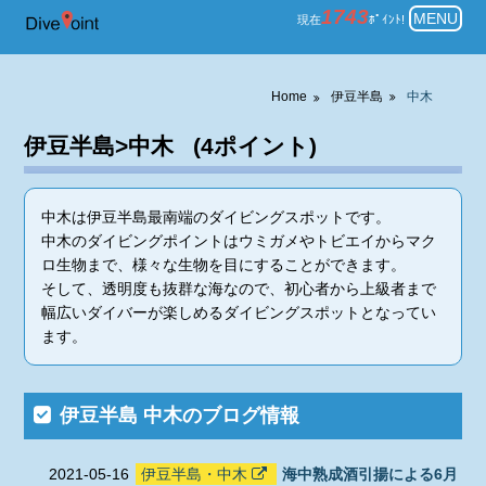
伊豆半島 中木 一覧表示 ダイビン
1743
MENU
現在
ﾎﾟｲﾝﾄ!
Home
伊豆半島
中木
伊豆半島>中木 (4ポイント)
中木は伊豆半島最南端のダイビングスポットです。
中木のダイビングポイントはウミガメやトビエイからマク
ロ生物まで、様々な生物を目にすることができます。
そして、透明度も抜群な海なので、初心者から上級者まで
幅広いダイバーが楽しめるダイビングスポットとなってい
ます。
伊豆半島 中木のブログ情報
2021-05-16
伊豆半島・中木
海中熟成酒引揚による6月