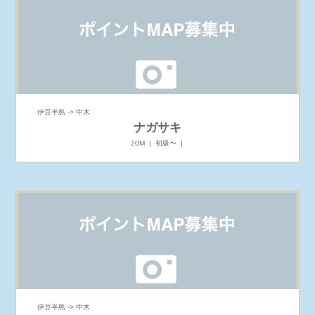
伊豆半島 -> 中木
ナガサキ
20M | 初級〜 |
伊豆半島 -> 中木