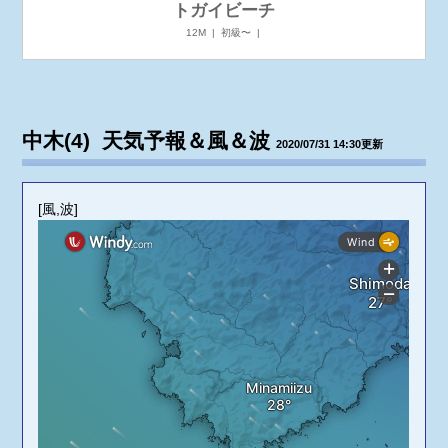
トガイビーチ
12M | 初級〜 |
中木(4) 天気予報＆風＆波
2020/07/31 14:30更新
[風,波]