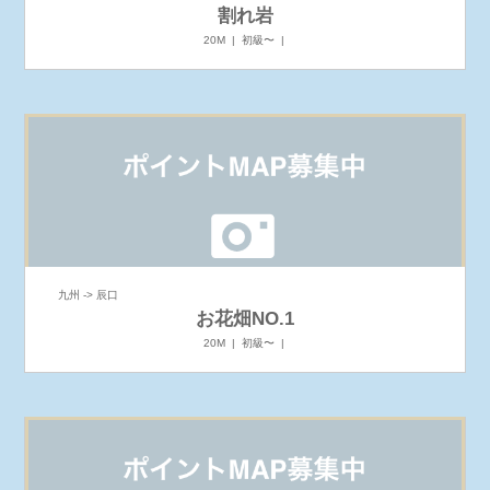
割れ岩
20M | 初級〜 |
九州 -> 辰口
お花畑NO.1
20M | 初級〜 |