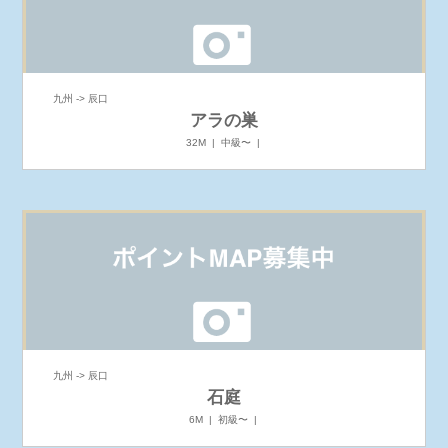
九州 -> 辰口
アラの巣
32M | 中級〜 |
九州 -> 辰口
石庭
6M | 初級〜 |