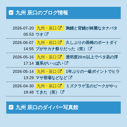
九州 辰口のブログ情報
2026-07-20
九州・辰口
胸鰭と背鰭が綺麗なタナバタ
05:53
ウオ
2026-06-07
九州・辰口
久しぶりの長崎のボートダイ
14:55
ブがサカナ祭りだった（笑）
2026-05-16
九州・辰口
透明度20ｍ以上でベタ凪の浮
17:14
遊系がいっぱい
2026-05-14
九州・辰口
1年ぶりの一級ポイントでヒラ
13:29
マサ登場などなど
2026-04-30
九州・辰口
ミズクラゲ玉のピークがやっ
18:48
てきた（笑）
九州 辰口のダイバー写真館