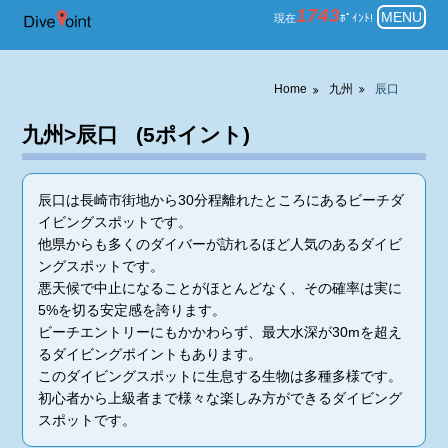
九州 辰口 一覧表示 ダイビングの
1743
MENU
現在
ﾎﾟｲﾝﾄ!
Home
九州
辰口
九州>辰口 (5ポイント)
辰口は長崎市街地から30分程離れたところにあるビーチダ
イビングスポットです。
他県からも多くのダイバーが訪れるほど人気のあるダイビ
ングスポットです。
悪天候で中止になることがほとんどなく、その確率は実に
5%を切る安定感を誇ります。
ビーチエントリーにもかかわらず、最大水深が30mを超え
るダイビングポイントもあります。
このダイビングスポットに生息する生物は多種多様です。
初心者から上級者まで様々な楽しみ方ができるダイビング
スポットです。