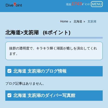
北海道 支笏湖 一覧表示 ダイビン
1743
MENU
現在
ﾎﾟｲﾝﾄ!
Home
北海道
支笏湖
北海道>支笏湖 (6ポイント)
抜群の透明度で、キラキラ輝く湖面が癒しを演出してくれ
ます。
北海道 支笏湖のブログ情報
ブログ記事はありません。
北海道 支笏湖のダイバー写真館