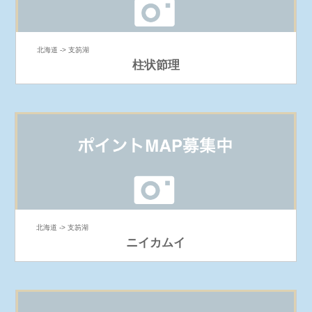
北海道 -> 支笏湖
柱状節理
北海道 -> 支笏湖
ニイカムイ