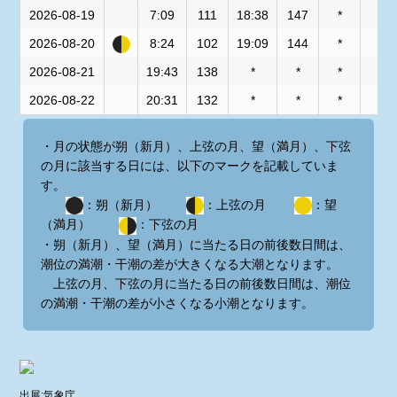
2026-08-19
7:09
111
18:38
147
*
*
2026-08-20
8:24
102
19:09
144
*
*
2026-08-21
19:43
138
*
*
*
*
2026-08-22
20:31
132
*
*
*
*
・月の状態が朔（新月）、上弦の月、望（満月）、下弦
の月に該当する日には、以下のマークを記載していま
す。
：朔（新月）
：上弦の月
：望
（満月）
：下弦の月
・朔（新月）、望（満月）に当たる日の前後数日間は、
潮位の満潮・干潮の差が大きくなる大潮となります。
上弦の月、下弦の月に当たる日の前後数日間は、潮位
の満潮・干潮の差が小さくなる小潮となります。
出展:気象庁