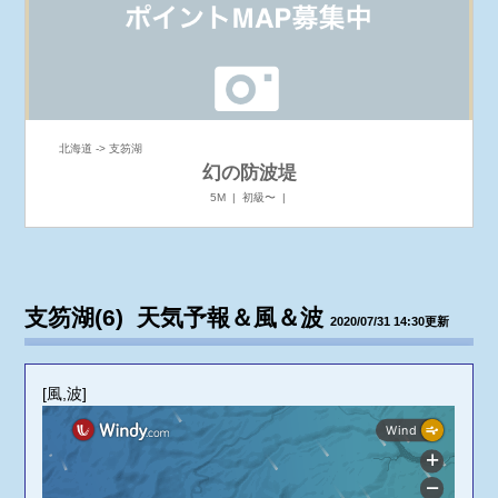
北海道 -> 支笏湖
幻の防波堤
5M | 初級〜 |
支笏湖(6) 天気予報＆風＆波
2020/07/31 14:30更新
[風,波]